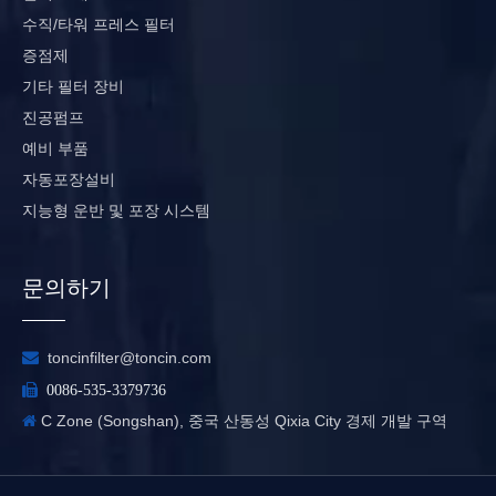
수직/타워 프레스 필터
증점제
기타 필터 장비
진공펌프
예비 부품
자동포장설비
지능형 운반 및 포장 시스템
문의하기

toncinfilter@toncin.com

0086-535-3379736
C Zone (Songshan), 중국 산동성 Qixia City 경제 개발 구역
