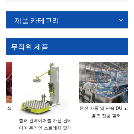
제품 카테고리
무작위 제품
실
완전 자동 및 연속 DU 고무
벨트 진공 필터
롤러 컨베이어를 가진 컨베
이어 온라인 스트레치 팔레