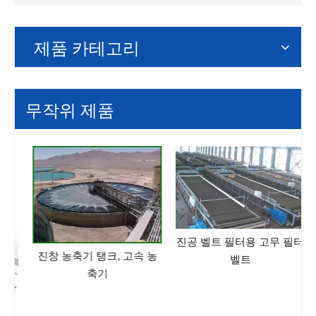
제품 카테고리
무작위 제품
진공 벨트 필터용 고무 필터
진창 농축기 탱크, 고속 농
벨트
축기
한