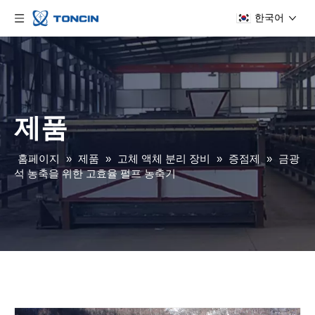
한국어
제품
홈페이지
»
제품
»
고체 액체 분리 장비
»
증점제
»
금광
석 농축을 위한 고효율 펄프 농축기