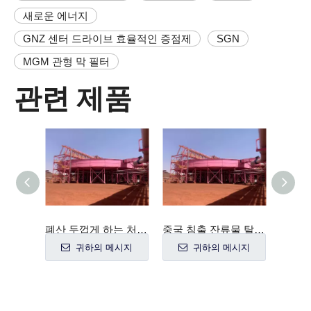
새로운 에너지
GNZ 센터 드라이브 효율적인 증점제
SGN
MGM 관형 막 필터
관련 제품
석탄, 고령토, 광물 선광 공장 사용을 위한 광업 GNZ 시리즈 농축기 기계
폐산 두껍게 하는 처리 증점제에 의하여 주문을 받아서 만들어지는 침전물 탱크
중국 침출 잔류물 탈수 고속 중앙 드라이브 농축기
시지
귀하의 메시지
귀하의 메시지