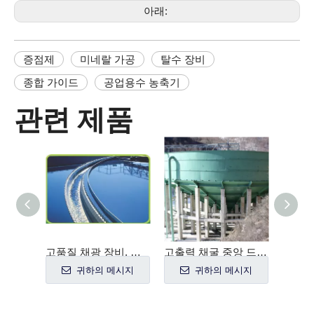
아래:
증점제
미네랄 가공
탈수 장비
종합 가이드
공업용수 농축기
관련 제품
고품질 채광 장비, 광물 농축기, 광업의 고속 증점제
고출력 채굴 중앙 드라이브 농축기
석탄, 고령토, 광물 선광 공장 사용을 위한 광업 GNZ 시리즈 농축기 기계
시지
귀하의 메시지
귀하의 메시지