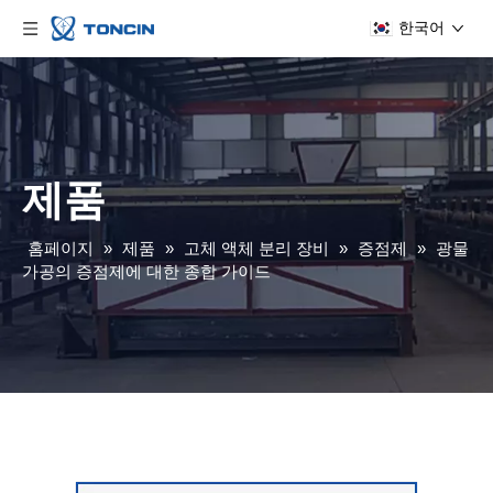
한국어
제품
홈페이지
»
제품
»
고체 액체 분리 장비
»
증점제
»
광물
가공의 증점제에 대한 종합 가이드