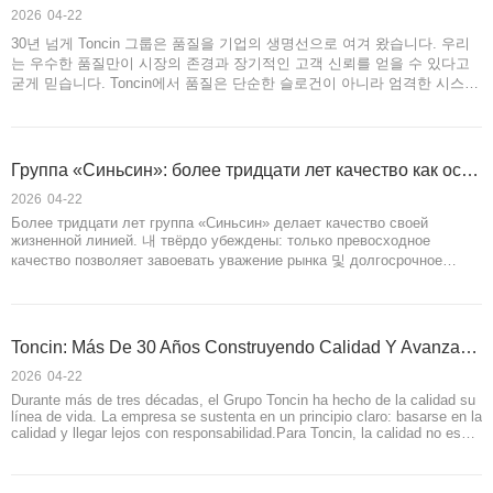
2026
04-22
30년 넘게 Toncin 그룹은 품질을 기업의 생명선으로 여겨 왔습니다. 우리
는 우수한 품질만이 시장의 존경과 장기적인 고객 신뢰를 얻을 수 있다고
굳게 믿습니다. Toncin에서 품질은 단순한 슬로건이 아니라 엄격한 시스템
입니다. 이 그룹은 수십 개의 권위 있는 인증서를 보유하고 있습니다.
Группа «Синьсин»: более тридцати лет качество как основа, ответственность как путь вперёд
2026
04-22
Более тридцати лет группа «Синьсин» делает качество своей
жизненной линией. 내 твёрдо убеждены: только превосходное
качество позволяет завоевать уважение рынка 및 долгосрочное
доверие Клиентов.Качество для нас — 아니 просто лозунг, а
стройная система. 내 마음은 시스템의 체계를 깨뜨립니다.
Toncin: Más De 30 Años Construyendo Calidad Y Avanzado Con Responsabilidad
2026
04-22
Durante más de tres décadas, el Grupo Toncin ha hecho de la calidad su
línea de vida. La empresa se sustenta en un principio claro: basarse en la
calidad y llegar lejos con responsabilidad.Para Toncin, la calidad no es
una declaración superficial, sino un sistema sólido y riguroso. 콘타모스는
구성되어 있습니다