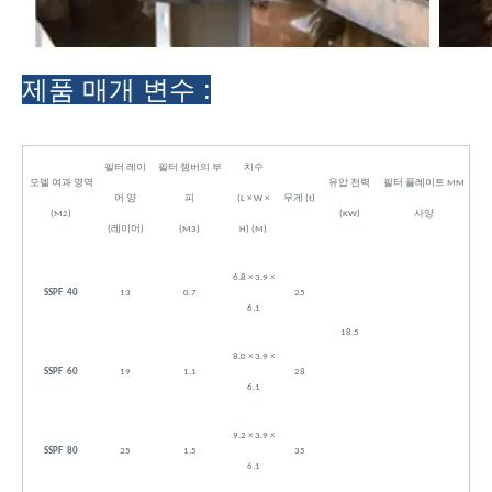
제품 매개 변수 :
필터 레이
필터 챔버의 부
치수
모델 여과 영역
유압 전력
필터 플레이트 MM
어 양
피
(L × W ×
무게 (t)
(M2)
(KW)
사양
(레이어)
(M3)
H) (M)
6.8 × 3.9 ×
SSPF 40
13
0.7
25
6.1
18.5
8.0 × 3.9 ×
SSPF 60
19
1.1
28
6.1
9.2 × 3.9 ×
SSPF 80
25
1.5
35
6.1