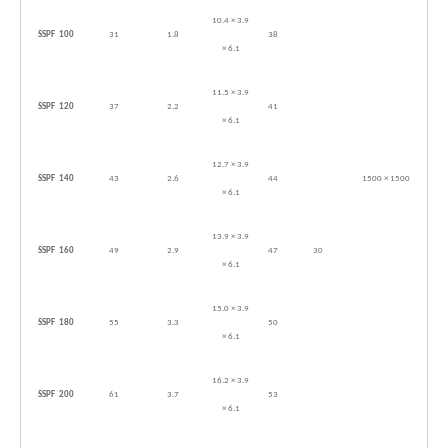
10.4 × 3.9
SSPF 100
31
1.8
38
× 6.1
11.5 × 3.9
SSPF 120
37
2.2
41
× 6.1
12.7 × 3.9
SSPF 140
43
2.6
44
1500 × 1500
× 6.1
13.9 × 3.9
SSPF 160
49
2.9
47
30
× 6.1
15.0 × 3.9
SSPF 180
55
3.3
50
× 6.1
16.2 × 3.9
SSPF 200
61
3.7
53
× 6.1